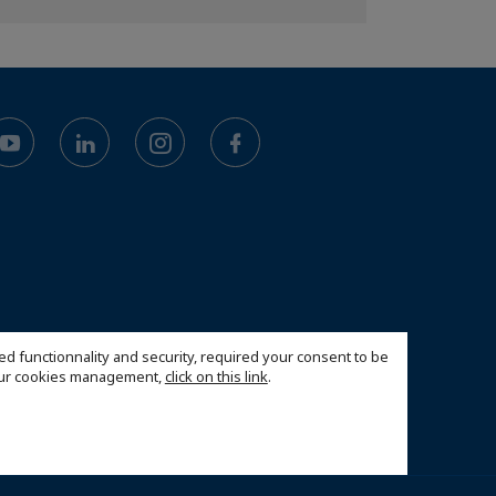
ed functionnality and security, required your consent to be
 our cookies management,
click on this link
.