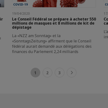
COVID-19
C
19/04/2020
17
ir
Le Conseil Fédéral se prépare à acheter 550
Co
millions de masques et 8 millions de kit de
ca
dépistage
L’
La «NZZ am Sonntag» et la
in
e
«SonntagsZeitung» affirment que le Conseil
fédéral aurait demandé aux délégations des
finances du Parlement 2,24 milliards
1
2
3