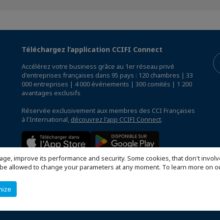
Téléchargez l’application CCIFI Connect
Accélérez votre business grâce au 1er réseau privé
d'entreprises françaises dans 95 pays : 120 chambres | 33
000 entreprises | 4 000 événements | 300 comités | 1 200
avantages exclusifs
Réservée exclusivement aux membres des CCI Françaises
à l'International,
découvrez l'app CCIFI Connect
.
age, improve its performance and security. Some cookies, that don't involv
ill be allowed to change your parameters at any moment. To learn more on
mize