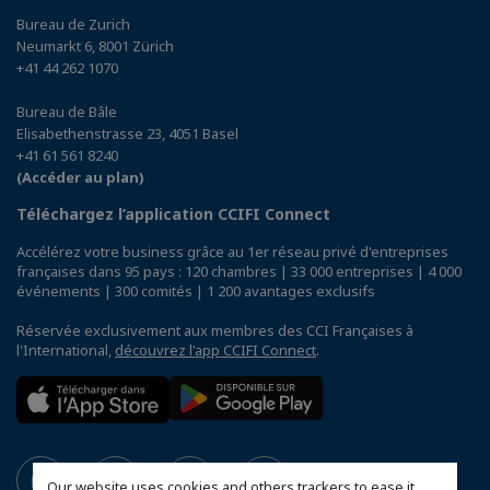
Bureau de Zurich
Neumarkt 6, 8001 Zürich
+41 44 262 1070
Bureau de Bâle
Elisabethenstrasse 23, 4051 Basel
+41 61 561 8240
(Accéder au plan)
Téléchargez l’application CCIFI Connect
Accélérez votre business grâce au 1er réseau privé d'entreprises
françaises dans 95 pays : 120 chambres | 33 000 entreprises | 4 000
événements | 300 comités | 1 200 avantages exclusifs
Réservée exclusivement aux membres des CCI Françaises à
l'International,
découvrez l'app CCIFI Connect
.
Our website uses cookies and others trackers to ease it