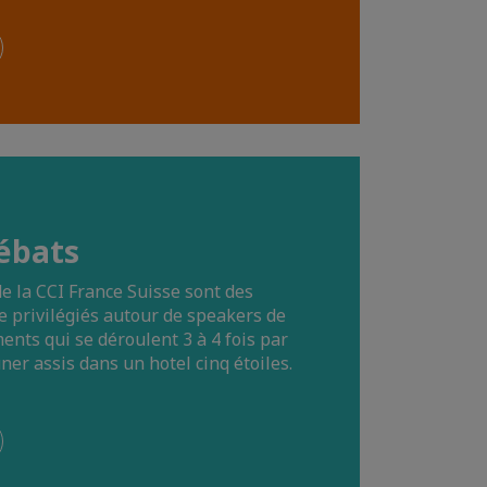
ébats
e la CCI France Suisse sont des
 privilégiés autour de speakers de
ts qui se déroulent 3 à 4 fois par
er assis dans un hotel cinq étoiles.