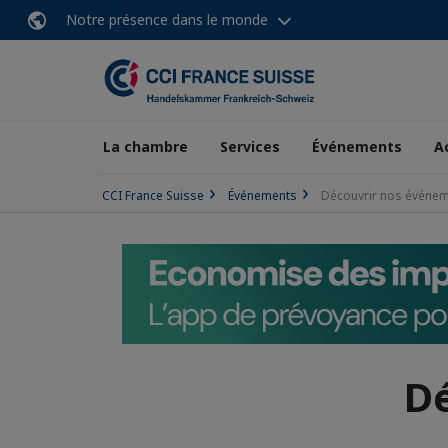
Notre présence dans le monde
La chambre
Services
Événements
A
CCI France Suisse
Événements
Découvrir nos événe
D