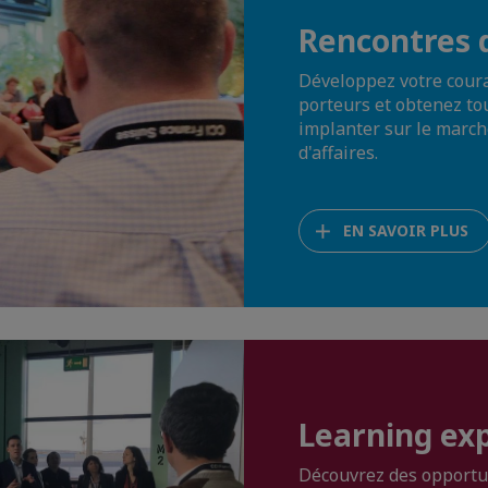
Rencontres d
Développez votre coura
porteurs et obtenez to
implanter sur le march
d'affaires.
EN SAVOIR PLUS
Learning ex
Découvrez des opportun