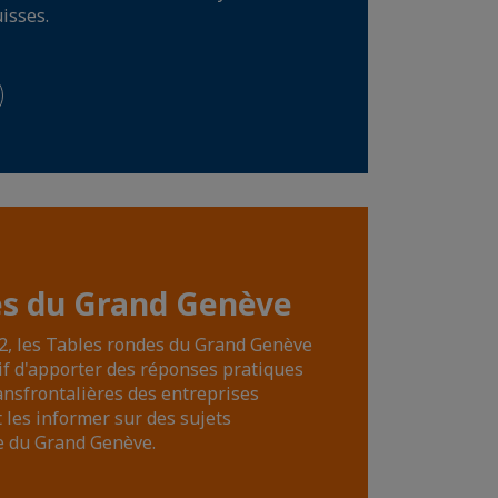
isses.
es du Grand Genève
2, les Tables rondes du Grand Genève
if d'apporter des réponses pratiques
nsfrontalières des entreprises
t les informer sur des sujets
le du Grand Genève.