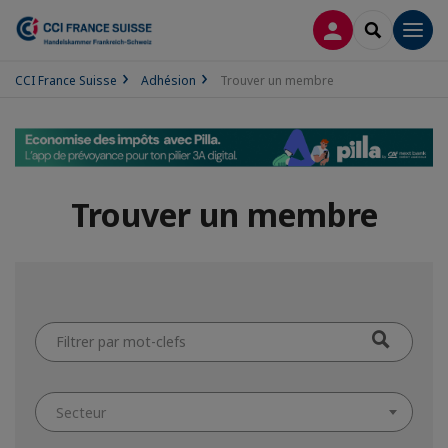
CONNEXION
RECHERCH
Men
CCI France Suisse
Adhésion
Trouver un membre
Trouver un membre
Filtrer
par
mot-
clefs
Secteur