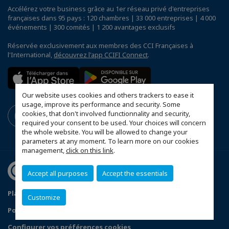
Accélérez votre business grâce au 1er réseau privé d'entreprises
françaises dans 95 pays : 120 chambres | 33 000 entreprises | 4 000
événements | 300 comités | 1 200 avantages exclusifs
Réservée exclusivement aux membres des CCI Françaises à
l'International,
découvrez l'app CCIFI Connect
.
Our website uses cookies and others trackers to ease it
usage, improve its performance and security. Some
cookies, that don't involved functionnality and security,
required your consent to be used. Your choices will concern
the whole website. You will be allowed to change your
parameters at any moment. To learn more on our cookies
management,
click on this link
.
Accept all purposes
Accept the essentials
Plan d'accès Genève
Mentions légales
Customize
Politique de confidentialité
Configurer vos préférences cookies