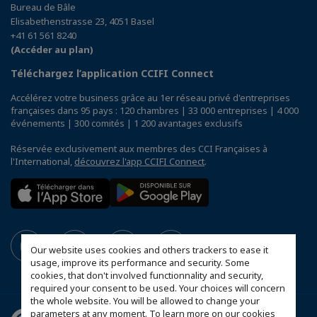
Bureau de Bâle
Elisabethenstrasse 23, 4051 Basel
+41 61 561 8240
(Accéder au plan)
Téléchargez l’application CCIFI Connect
Accélérez votre business grâce au 1er réseau privé d'entreprises
françaises dans 95 pays : 120 chambres | 33 000 entreprises | 4 000
événements | 300 comités | 1 200 avantages exclusifs
Réservée exclusivement aux membres des CCI Françaises à
l'International,
découvrez l'app CCIFI Connect
.
Our website uses cookies and others trackers to ease it
usage, improve its performance and security. Some
cookies, that don't involved functionnality and security,
required your consent to be used. Your choices will concern
the whole website. You will be allowed to change your
parameters at any moment. To learn more on our cookies