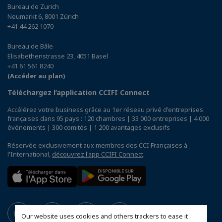
Bureau de Zurich
Neumarkt 6, 8001 Zürich
+41 44 262 1070
Bureau de Bâle
Elisabethenstrasse 23, 4051 Basel
+41 61 561 8240
(Accéder au plan)
Téléchargez l’application CCIFI Connect
Accélérez votre business grâce au 1er réseau privé d'entreprises
françaises dans 95 pays : 120 chambres | 33 000 entreprises | 4 000
événements | 300 comités | 1 200 avantages exclusifs
Réservée exclusivement aux membres des CCI Françaises à
l'International,
découvrez l'app CCIFI Connect
.
Our website uses cookies and others trackers to ease it