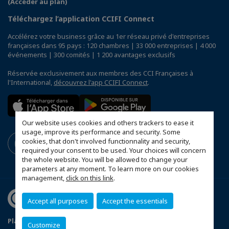
(Accéder au plan)
Téléchargez l’application CCIFI Connect
Accélérez votre business grâce au 1er réseau privé d'entreprises
françaises dans 95 pays : 120 chambres | 33 000 entreprises | 4 000
événements | 300 comités | 1 200 avantages exclusifs
Réservée exclusivement aux membres des CCI Françaises à
l'International,
découvrez l'app CCIFI Connect
.
Our website uses cookies and others trackers to ease it
usage, improve its performance and security. Some
cookies, that don't involved functionnality and security,
required your consent to be used. Your choices will concern
the whole website. You will be allowed to change your
parameters at any moment. To learn more on our cookies
management,
click on this link
.
Accept all purposes
Accept the essentials
Plan d'accès Genève
Mentions légales
Customize