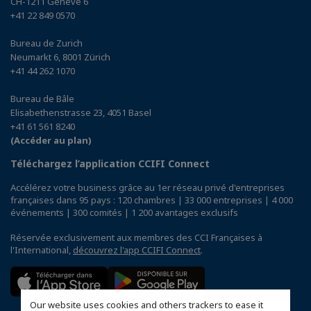
CH-1211 Genève 6
+41 22 849 0570
Bureau de Zurich
Neumarkt 6, 8001 Zürich
+41 44 262 1070
Bureau de Bâle
Elisabethenstrasse 23, 4051 Basel
+41 61 561 8240
(Accéder au plan)
Téléchargez l’application CCIFI Connect
Accélérez votre business grâce au 1er réseau privé d'entreprises
françaises dans 95 pays : 120 chambres | 33 000 entreprises | 4 000
événements | 300 comités | 1 200 avantages exclusifs
Réservée exclusivement aux membres des CCI Françaises à
l'International,
découvrez l'app CCIFI Connect
.
Our website uses cookies and others trackers to ease it