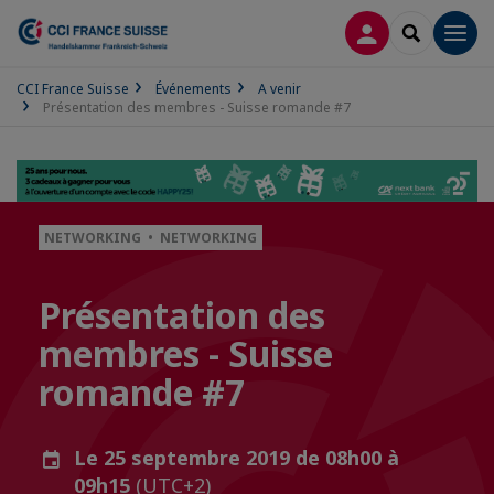
CONNEXION
RECHERCH
Men
CCI France Suisse
Événements
A venir
Présentation des membres - Suisse romande #7
NETWORKING • NETWORKING
Présentation des
membres - Suisse
romande #7
Le 25 septembre 2019 de 08h00 à
09h15
(UTC+2)