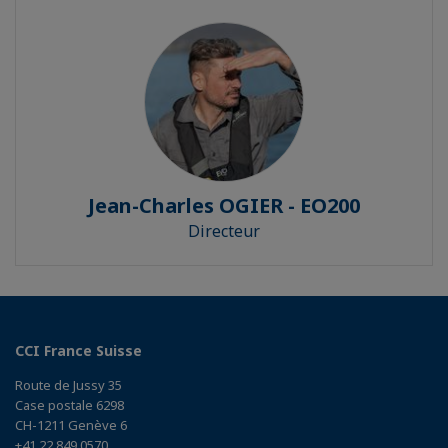
Jean-Charles OGIER - EO200
Directeur
CCI France Suisse
Route de Jussy 35
Case postale 6298
CH-1211 Genève 6
+41 22 849 0570