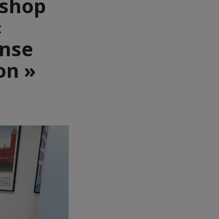
kshop
«
onse
on »