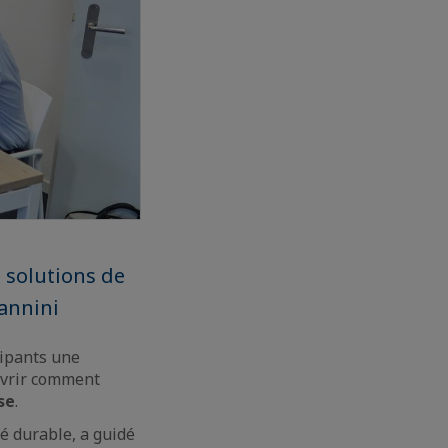
 solutions de
annini
icipants une
uvrir comment
se
.
té durable, a guidé