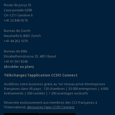
Route de Jussy 35
Case postale 6298
CH-1211 Genève 6
+41 22 849 0570
Bureau de Zurich
Neumarkt 6, 8001 Zürich
+41 44 262 1070
Bureau de Bâle
Elisabethenstrasse 23, 4051 Basel
+41 61 561 8240
(Accéder au plan)
Téléchargez l’application CCIFI Connect
Accélérez votre business grâce au 1er réseau privé d'entreprises
françaises dans 95 pays : 120 chambres | 33 000 entreprises | 4 000
événements | 300 comités | 1 200 avantages exclusifs
Réservée exclusivement aux membres des CCI Françaises à
l'International,
découvrez l'app CCIFI Connect
.