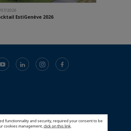
/07/2026
cktail EstiGenève 2026
ed functionnality and security, required your consent to be
 our cookies management,
click on this link
.