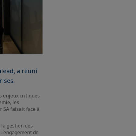
alead, a réuni
ises.
s enjeux critiques
emie, les
 SA faisait face à
à la gestion des
. L’engagement de