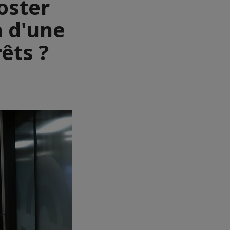
oster
 d'une
êts ?