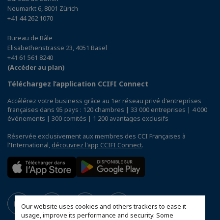
Neumarkt 6, 8001 Zürich
+41 44 262 1070
Bureau de Bâle
Elisabethenstrasse 23, 4051 Basel
+41 61 561 8240
(Accéder au plan)
Téléchargez l’application CCIFI Connect
Accélérez votre business grâce au 1er réseau privé d'entreprises
françaises dans 95 pays : 120 chambres | 33 000 entreprises | 4 000
événements | 300 comités | 1 200 avantages exclusifs
Réservée exclusivement aux membres des CCI Françaises à
l'International,
découvrez l'app CCIFI Connect
.
Our website uses cookies and others trackers to ease it
usage, improve its performance and security. Some