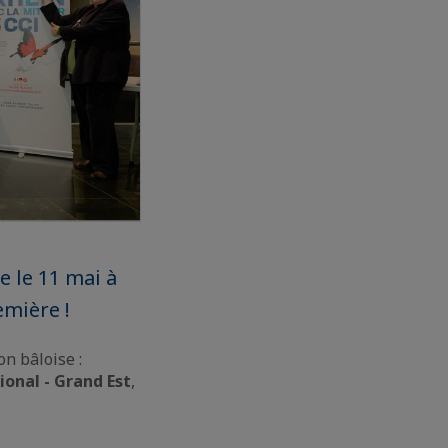
e le 11 mai à
emière !
on bâloise :
ional - Grand Est
,