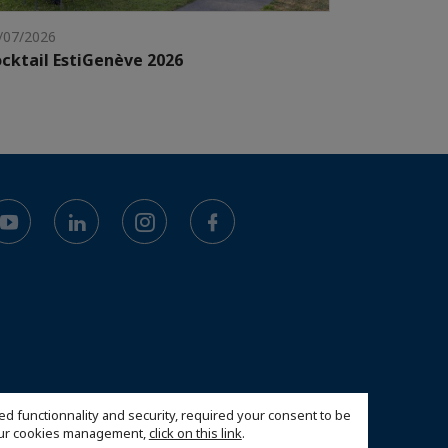
/07/2026
cktail EstiGenève 2026
ed functionnality and security, required your consent to be
 our cookies management,
click on this link
.