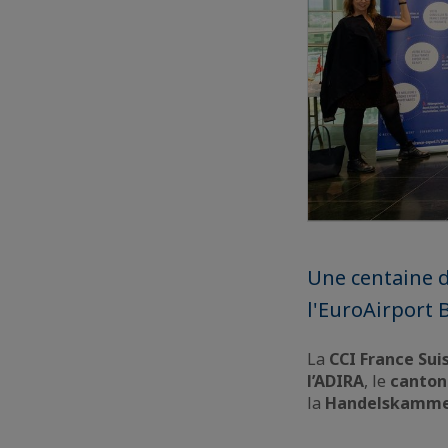
Une centaine d
l'EuroAirport 
La
CCI France Sui
l’ADIRA
, le
canton
la
Handelskammer