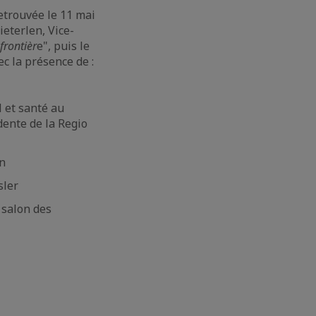
etrouvée le 11 mai
eterlen, Vice-
frontièr
e", puis le
ec la présence de :
 et santé au
ente de la Regio
on
sler
 salon des