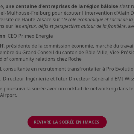
re,
une centaine d'entreprises de la région bâloise
s'est r
sel-Mulhouse-Freiburg pour écouter l'intervention d'Alain Di
versité de Haute-Alsace sur "
le rôle économique et social de la 
ns sur les
enjeux, défis et perspectives autour de la frontière
, av
ann
, CEO Primeo Energie
lf
, présidente de la commission économie, marché du travail
mbre du Grand Conseil du canton de Bâle-Ville, Vice-Présid
ad of community relations chez Roche
d
, consultante en recrutement transfrontalier à Pro Evoluti
r
, Directeur Ingénierie et futur Directeur Général d'EMI Wis
 poursuivi la soirée avec un cocktail de networking dans le
oAirport.
REVIVRE LA SOIRÉE EN IMAGES