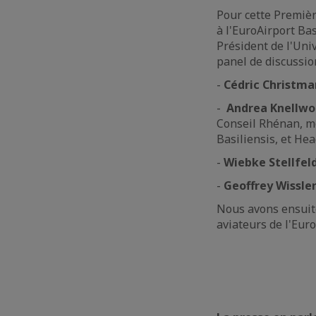
Pour cette Premiè
à l'EuroAirport Ba
Président de l'Uni
panel de discussio
-
Cédric Christm
-
Andrea Knellwo
Conseil Rhénan, me
Basiliensis, et He
-
Wiebke Stellfel
-
Geoffrey Wissle
Nous avons ensuite
aviateurs de l'Eur