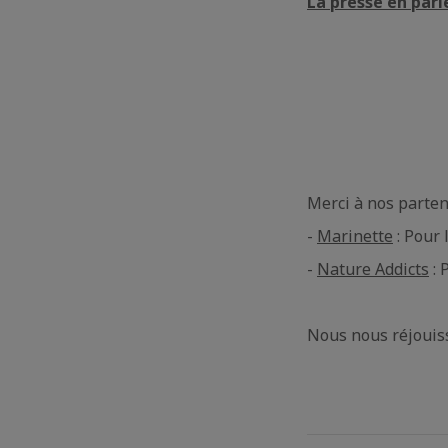
La presse en parle
Merci à nos parten
-
Marinette
: Pour 
-
Nature Addicts
: 
Nous nous réjouiss