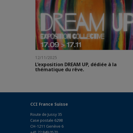
12/11/2025
L’exposition DREAM UP, dédiée à la
thématique du rêve.
CCI France Suisse
Route de Jussy 35
Case postale 6298
CH-1211 Genève 6
+41 22 849 0570