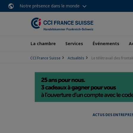
Notre présence dans le monde
La chambre
Services
Événements
A
CCI France Suisse
Actualités
Le télétravail des fronta
ACTUS DES ENTREPRI