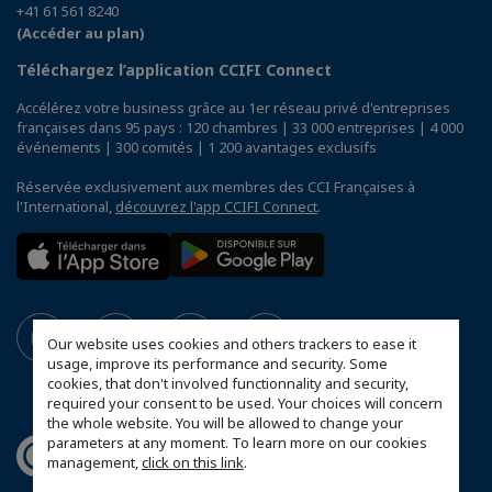
+41 61 561 8240
(Accéder au plan)
Téléchargez l’application CCIFI Connect
Accélérez votre business grâce au 1er réseau privé d'entreprises
françaises dans 95 pays : 120 chambres | 33 000 entreprises | 4 000
événements | 300 comités | 1 200 avantages exclusifs
Réservée exclusivement aux membres des CCI Françaises à
l'International,
découvrez l'app CCIFI Connect
.
Our website uses cookies and others trackers to ease it
usage, improve its performance and security. Some
cookies, that don't involved functionnality and security,
required your consent to be used. Your choices will concern
the whole website. You will be allowed to change your
parameters at any moment. To learn more on our cookies
management,
click on this link
.