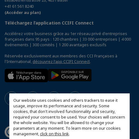
+41 61 561 8240
(Accéder au plan)
Téléchargez l’application CCIFI Connect
Accélérez votre business grâce au 1er réseau privé d'entreprises
françaises dans 95 pays : 120 chambres | 33 000 entreprises | 4 000
événements | 300 comités | 1 200 avantages exclusifs
Réservée exclusivement aux membres des CCI Françaises à
l'International,
découvrez l'app CCIFI Connect
.
Our website uses cookies and others trackers to ease it
usage, improve its performance and security. Some
cookies, that don't involved functionnality and security,
required your consent to be used. Your choices will concern
the whole website. You will be allowed to change your
parameters at any moment. To learn more on our cookies
management,
click on this link
.