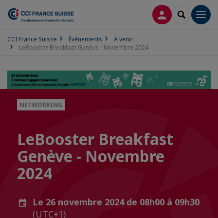
CONNEXION
RECHERCH
Men
CCI France Suisse
Événements
A venir
LeBooster Breakfast Genève - Novembre 2024
NETWORKING
LeBooster Breakfast
Genève - Novembre
2024
Le 26 novembre 2024 de 08h00 à 09h30
(UTC+1)