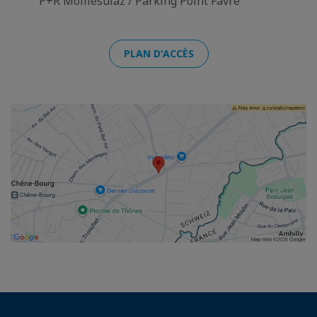
P+R Moillesulaz / Parking Point Favre
PLAN D'ACCÈS