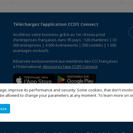
Téléchargez l’application CCIFI Connect
Accélérez votre business grâce au 1er réseau privé
d'entreprises françaises dans 95 pays : 120 chambres | 33
000 entreprises | 4 000 événements | 300 comités | 1 200
avantages exclusifs
Réservée exclusivement aux membres des CCI Françaises
à l'International,
découvrez l'app CCIFI Connect
.
age, improve its performance and security. Some cookies, that don't involv
ill be allowed to change your parameters at any moment. To learn more on
mize