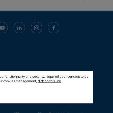
ed functionnality and security, required your consent to be
 our cookies management,
click on this link
.