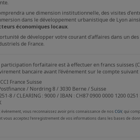
nte.
omprendra une dimension institutionnelle, des visites d'ent
mmersion dans le développement urbanistique de Lyon ainsi
acteurs économiques locaux
.
ortunité de développer votre courant d'affaires dans un des
ustriels de France.
participation forfaitaire est à effectuer en francs suisses (C
 virement bancaire avant l’événement sur le compte suivant 
: CCI France Suisse
Postfinance / Nordring 8 / 3030 Berne / Suisse
51-8 / CLEARING : 9000 / IBAN : CH87 0900 0000 1200 0251 8
X
cet évènement, vous reconnaissez avoir pris connaissance de nos
CGV
, qui com
 et vous acceptez l'enregistrement de vos informations dans les bases de don