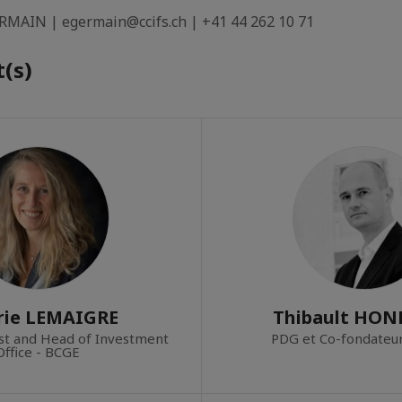
ERMAIN | egermain@ccifs.ch | +41 44 262 10 71
(s)
rie LEMAIGRE
Thibault HON
st and Head of Investment
PDG et Co-fondateu
Office - BCGE