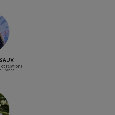
SSAUX
et relations
n France