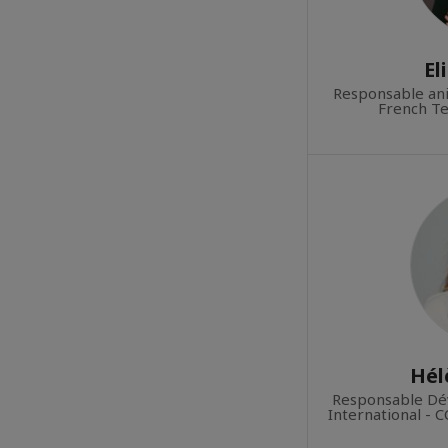
El
Responsable an
French Te
Hél
Responsable D
International - 