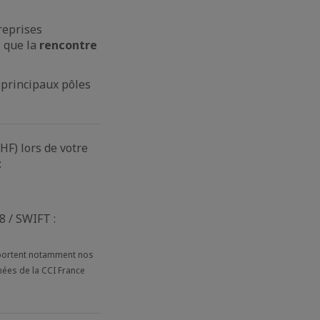
reprises
 que la
rencontre
 principaux pôles
HF) lors de votre
:
 / SWIFT :
portent notamment nos
nées de la CCI France