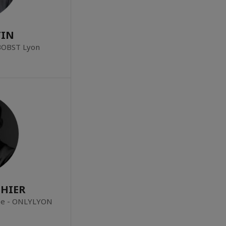
TIN
 BOBST Lyon
THIER
ope - ONLYLYON