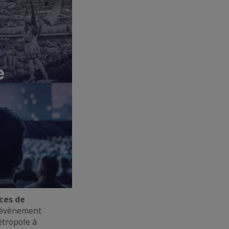
ces de
n évènement
étropole à