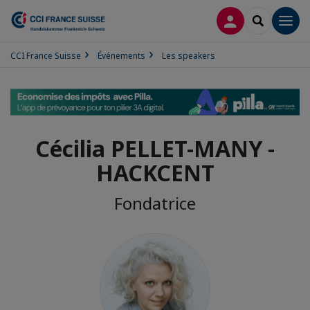
CONNEXION
RECHERCH
Men
CCI France Suisse
Événements
Les speakers
Cécilia PELLET-MANY -
HACKCENT
Fondatrice