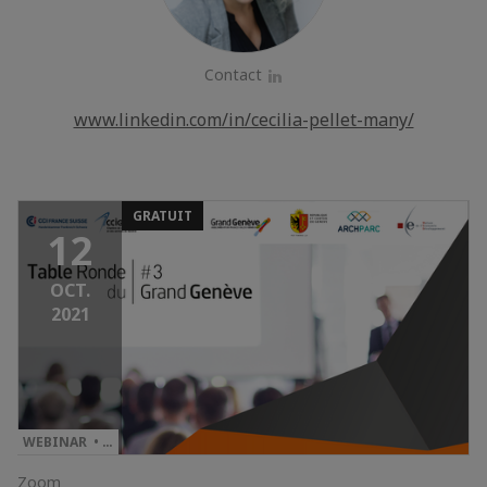
Contact
LinkedIn
www.linkedin.com/in/cecilia-pellet-many/
GRATUIT
12
OCT.
2021
WEBINAR • …
Zoom