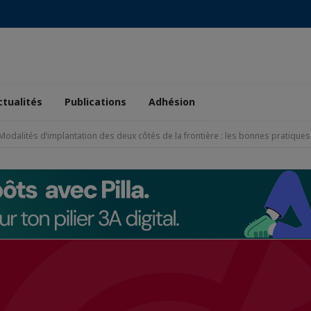
ctualités
Publications
Adhésion
odalités d’implantation des deux côtés de la frontière : les bonnes pratiques