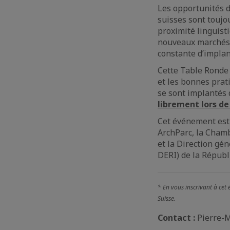
Les opportunités d
suisses sont toujo
proximité linguist
nouveaux marchés 
constante d’implan
Cette Table Ronde 
et les bonnes prat
se sont implantés d
librement lors de
Cet événement est 
ArchParc, la Chamb
et la Direction gé
DERI) de la Républ
* En vous inscrivant à cet
Suisse.
Contact :
Pierre-M