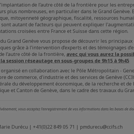
’implantation de l’autre côté de la frontière pour les entrep
urs plus nombreuses, en particulier dans le Grand Genève. Ef
ique, mitoyenneté géographique, fiscalité, ressources humai
sont autant de facteurs qui peuvent expliquer l'augmentat
tations croisées entre France et Suisse dans cette région.
du Grand Genève vous propose de découvrir les principaux 
iques grâce à l’intervention d’experts et des témoignages d
e l’autre côté de la frontière,
avec qui vous aurez la possi
 la session réseautage en sous-groupes de 9h15 à 9h45
organisé en collaboration avec le Pôle Métropolitain - Gene
re de commerce, d'industrie et des services de Genève (CCIG
nérale du développement économique, de la recherche et de 
ique et Canton de Genève, dans le cadre des travaux du Gra
 événement, vous acceptez l'enregistrement de vos informations dans les bases de do
arie Durécu | +41(0)22 849 05 71 | pmdurecu@ccifs.ch