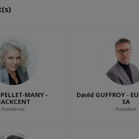
(s)
a PELLET-MANY -
David GUFFROY - E
HACKCENT
SA
Fondatrice
Président