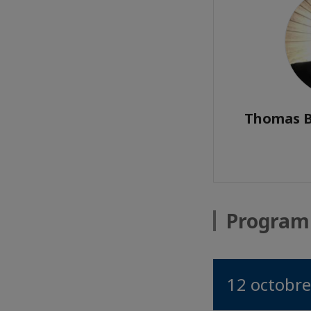
Thomas B
Progra
12 octobr