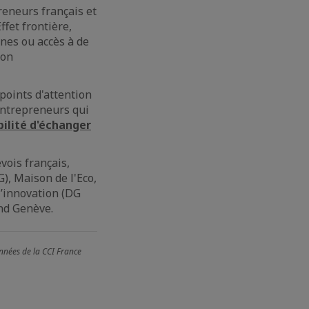
reneurs français et
fet frontière,
nes ou accès à de
ion
points d'attention
’entrepreneurs qui
bilité d'échanger
vois français,
), Maison de l'Eco,
l’innovation (DG
nd Genève.
nnées de la CCI France