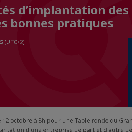
tés d’implantation des
 les bonnes pratiques
45
(UTC+2)
e 12 octobre à 8h pour une Table ronde du Gra
antation d'une entreprise de part et d'autre de 