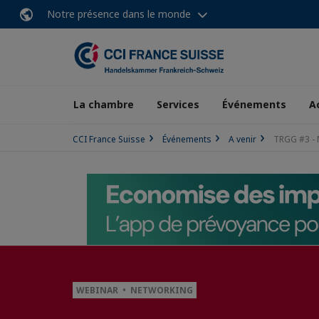
Notre présence dans le monde
La chambre
Services
Événements
A
CCI France Suisse
Événements
A venir
TRGG #3 - M
WEBINAR • NETWORKING