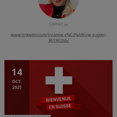
Contact
LinkedIn
www.linkedin.com/in/anne-c%C3%A9line-sugier-
361362bb/
14
OCT.
2021