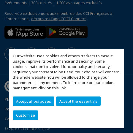
événements | 300 comités | 1 200 avantages exclusifs
Réservée exclusivement aux membres des CCI Françaises à
l'International,
découvrez l'app CCIFI Connect
.
Our website uses cookies and others trackers to ease it
usage, improve its performance and security. Some
cookies, that don't involved functionnality and security,
required your consent to be used. Your choices will concern
the whole website. You will be allowed to change your
parameters at any moment. To learn more on our cookies
management,
click on this link
.
Plan d'accès Genève
Mentions légales
Accept all purposes
Accept the essentials
Politique de confidentialité
Customize
Configurer vos préférences cookies
© 2026 CCI France Suisse