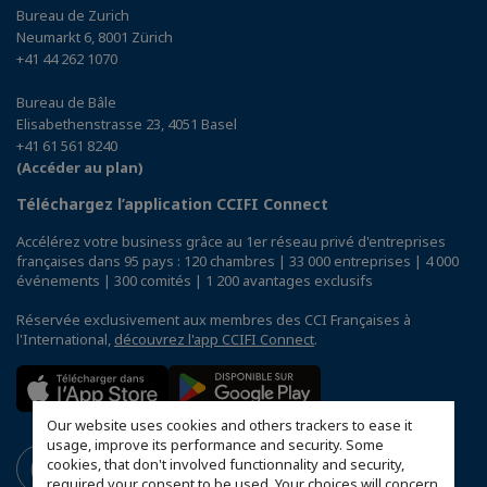
Bureau de Zurich
Neumarkt 6, 8001 Zürich
+41 44 262 1070
Bureau de Bâle
Elisabethenstrasse 23, 4051 Basel
+41 61 561 8240
(Accéder au plan)
Téléchargez l’application CCIFI Connect
Accélérez votre business grâce au 1er réseau privé d'entreprises
françaises dans 95 pays : 120 chambres | 33 000 entreprises | 4 000
événements | 300 comités | 1 200 avantages exclusifs
Réservée exclusivement aux membres des CCI Françaises à
l'International,
découvrez l'app CCIFI Connect
.
Our website uses cookies and others trackers to ease it
usage, improve its performance and security. Some
cookies, that don't involved functionnality and security,
required your consent to be used. Your choices will concern