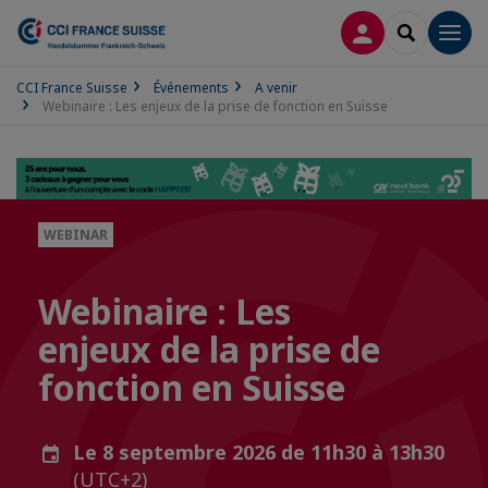
CONNEXION
RECHERCH
Men
CCI France Suisse
Événements
A venir
Webinaire : Les enjeux de la prise de fonction en Suisse
WEBINAR
Webinaire : Les
enjeux de la prise de
fonction en Suisse
Le 8 septembre 2026 de 11h30 à 13h30
(UTC+2)