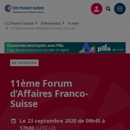
CONNEXION
RECHERCH
Men
CCI France Suisse
Événements
A venir
11ème Forum d’Affaires Franco-Suisse
NETWORKING
11ème Forum
d’Affaires Franco-
Suisse
Le 23 septembre 2020 de 09h45 à
17h00
(UTC+2)