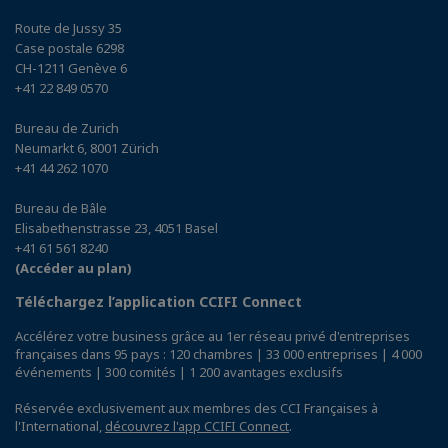
Route de Jussy 35
Case postale 6298
CH-1211 Genève 6
+41 22 849 0570
Bureau de Zurich
Neumarkt 6, 8001 Zürich
+41 44 262 1070
Bureau de Bâle
Elisabethenstrasse 23, 4051 Basel
+41 61 561 8240
(Accéder au plan)
Téléchargez l’application CCIFI Connect
Accélérez votre business grâce au 1er réseau privé d'entreprises
françaises dans 95 pays : 120 chambres | 33 000 entreprises | 4 000
événements | 300 comités | 1 200 avantages exclusifs
Réservée exclusivement aux membres des CCI Françaises à
l'International,
découvrez l'app CCIFI Connect
.