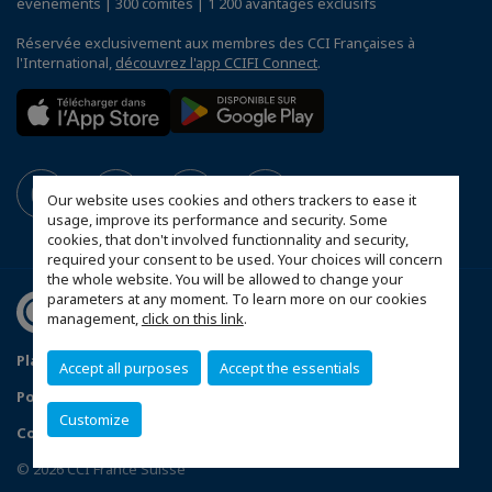
événements | 300 comités | 1 200 avantages exclusifs
Réservée exclusivement aux membres des CCI Françaises à
l'International,
découvrez l'app CCIFI Connect
.
Our website uses cookies and others trackers to ease it
usage, improve its performance and security. Some
cookies, that don't involved functionnality and security,
required your consent to be used. Your choices will concern
the whole website. You will be allowed to change your
parameters at any moment. To learn more on our cookies
management,
click on this link
.
Plan d'accès Genève
Mentions légales
Accept all purposes
Accept the essentials
Politique de confidentialité
Customize
Configurer vos préférences cookies
© 2026 CCI France Suisse