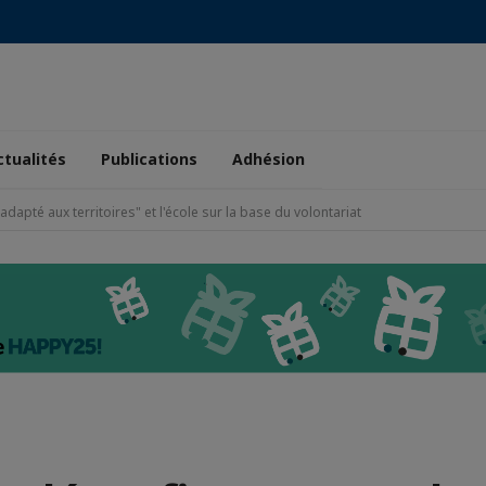
ctualités
Publications
Adhésion
dapté aux territoires" et l'école sur la base du volontariat