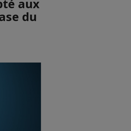
pté aux
base du