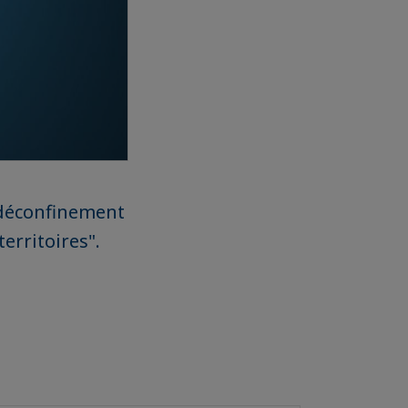
 déconfinement
erritoires".