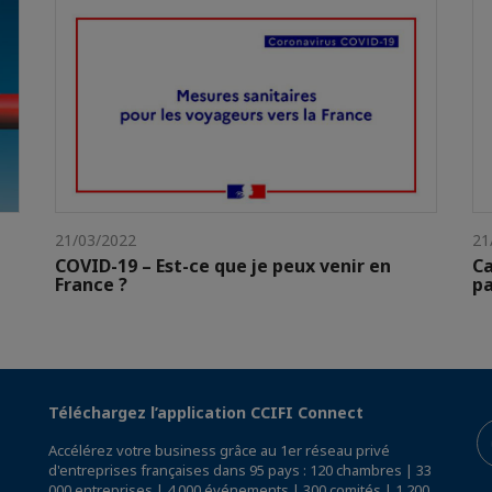
21/03/2022
21
COVID-19 – Est-ce que je peux venir en
Ca
France ?
pa
Téléchargez l’application CCIFI Connect
Accélérez votre business grâce au 1er réseau privé
d'entreprises françaises dans 95 pays : 120 chambres | 33
000 entreprises | 4 000 événements | 300 comités | 1 200