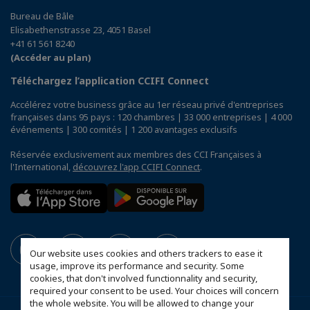
Bureau de Bâle
Elisabethenstrasse 23, 4051 Basel
+41 61 561 8240
(Accéder au plan)
Téléchargez l’application CCIFI Connect
Accélérez votre business grâce au 1er réseau privé d'entreprises
françaises dans 95 pays : 120 chambres | 33 000 entreprises | 4 000
événements | 300 comités | 1 200 avantages exclusifs
Réservée exclusivement aux membres des CCI Françaises à
l'International,
découvrez l'app CCIFI Connect
.
Our website uses cookies and others trackers to ease it
usage, improve its performance and security. Some
cookies, that don't involved functionnality and security,
required your consent to be used. Your choices will concern
the whole website. You will be allowed to change your