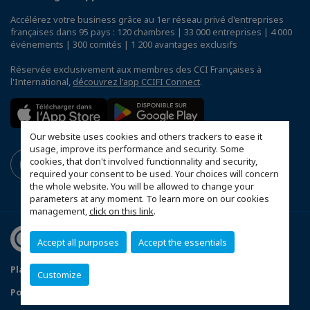
Accélérez votre business grâce au 1er réseau privé d'entreprises
françaises dans 95 pays : 120 chambres | 33 000 entreprises | 4 000
événements | 300 comités | 1 200 avantages exclusifs
Réservée exclusivement aux membres des CCI Françaises à
l'International,
découvrez l'app CCIFI Connect
.
Our website uses cookies and others trackers to ease it
usage, improve its performance and security. Some
cookies, that don't involved functionnality and security,
required your consent to be used. Your choices will concern
the whole website. You will be allowed to change your
parameters at any moment. To learn more on our cookies
management,
click on this link
.
Accept all purposes
Accept the essentials
Plan d'accès Genève
Mentions légales
Customize
Politique de confidentialité