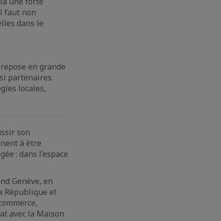
ela une forte
il faut non
lles dans le
n repose en grande
si partenaires
gles locales,
ussir son
gnent à être
gée : dans l’espace
and Genève, en
la République et
 commerce,
iat avec la Maison