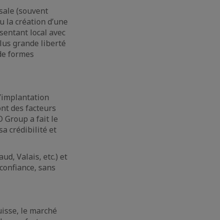
rsale (souvent
u la création d’une
ésentant local avec
lus grande liberté
 de formes
’implantation
ont des facteurs
 Group a fait le
a crédibilité et
d, Valais, etc.) et
 confiance, sans
uisse, le marché