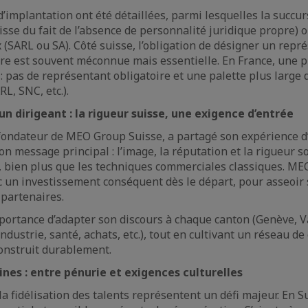
d’implantation ont été détaillées, parmi lesquelles la succu
sse du fait de l’absence de personnalité juridique propre) o
 (SARL ou SA). Côté suisse, l’obligation de désigner un repr
re est souvent méconnue mais essentielle. En France, une p
 : pas de représentant obligatoire et une palette plus large
RL, SNC, etc.).
n dirigeant : la rigueur suisse, une exigence d’entrée
fondateur de MEO Group Suisse, a partagé son expérience d
on message principal : l’image, la réputation et la rigueur s
, bien plus que les techniques commerciales classiques. MEO
c un investissement conséquent dès le départ, pour asseoir s
 partenaires.
importance d’adapter son discours à chaque canton (Genève, Vau
ndustrie, santé, achats, etc.), tout en cultivant un réseau de
construit durablement.
es : entre pénurie et exigences culturelles
a fidélisation des talents représentent un défi majeur. En S