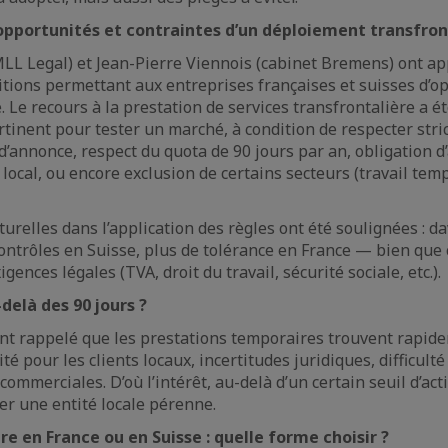
 opportunités et contraintes d’un déploiement transfron
LL Legal) et Jean-Pierre Viennois (cabinet Bremens) ont ap
itions permettant aux entreprises françaises et suisses d’op
e. Le recours à la prestation de services transfrontalière a
tinent pour tester un marché, à condition de respecter stri
 d’annonce, respect du quota de 90 jours par an, obligation 
local, ou encore exclusion de certains secteurs (travail tem
turelles dans l’application des règles ont été soulignées : 
ontrôles en Suisse, plus de tolérance en France — bien que 
igences légales (TVA, droit du travail, sécurité sociale, etc.).
delà des 90 jours ?
nt rappelé que les prestations temporaires trouvent rapide
ité pour les clients locaux, incertitudes juridiques, difficul
commerciales. D’où l’intérêt, au-delà d’un certain seuil d’act
éer une entité locale pérenne.
re en France ou en Suisse : quelle forme choisir ?