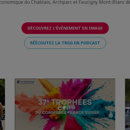
 Economique du Chablais, Archparc et Faucigny Mont-Blanc 
DÉCOUVREZ L'ÉVÉNEMENT EN IMAGE
RÉÉCOUTEZ LA TRGG EN PODCAST