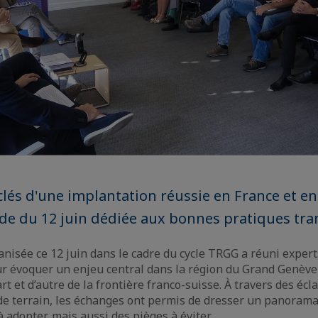
clés d'une implantation réussie en France et en
nde du 12 juin dédiée aux bonnes pratiques tra
anisée ce 12 juin dans le cadre du cycle TRGG a réuni expert
 évoquer un enjeu central dans la région du Grand Genève :
rt et d’autre de la frontière franco-suisse. À travers des éc
e terrain, les échanges ont permis de dresser un panorama
 adopter, mais aussi des pièges à éviter.