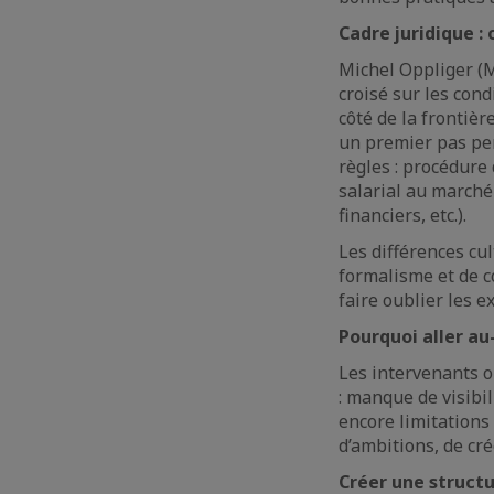
Cadre juridique :
Michel Oppliger (M
croisé sur les cond
côté de la frontièr
un premier pas per
règles : procédure
salarial au marché 
financiers, etc.).
Les différences cul
formalisme et de c
faire oublier les ex
Pourquoi aller au-
Les intervenants o
: manque de visibil
encore limitations 
d’ambitions, de cr
Créer une structu