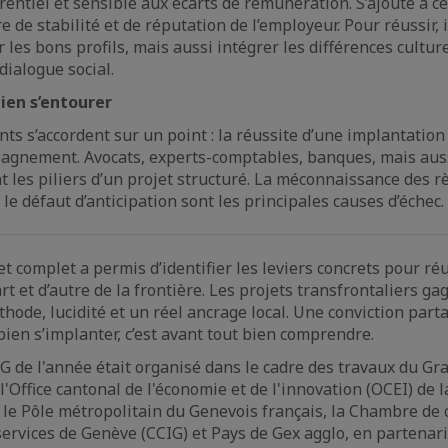
rrentiel et sensible aux écarts de rémunération. S’ajoute à c
 de stabilité et de réputation de l’employeur. Pour réussir, 
les bons profils, mais aussi intégrer les différences culture
ialogue social.
bien s’entourer
nts s’accordent sur un point : la réussite d’une implantatio
pagnement. Avocats, experts-comptables, banques, mais aus
t les piliers d’un projet structuré. La méconnaissance des rè
le défaut d’anticipation sont les principales causes d’échec.
t complet a permis d’identifier les leviers concrets pour ré
t et d’autre de la frontière. Les projets transfrontaliers ga
hode, lucidité et un réel ancrage local. Une conviction parta
ien s’implanter, c’est avant tout bien comprendre.
 de l'année était organisé dans le cadre des travaux du Gr
l'Office cantonal de l'économie et de l'innovation (OCEI) de 
le Pôle métropolitain du Genevois français, la Chambre de
 services de Genève (CCIG) et Pays de Gex agglo, en partenar