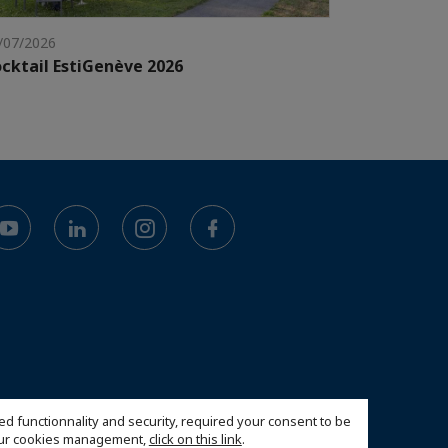
/07/2026
cktail EstiGenève 2026
ed functionnality and security, required your consent to be
 our cookies management,
click on this link
.