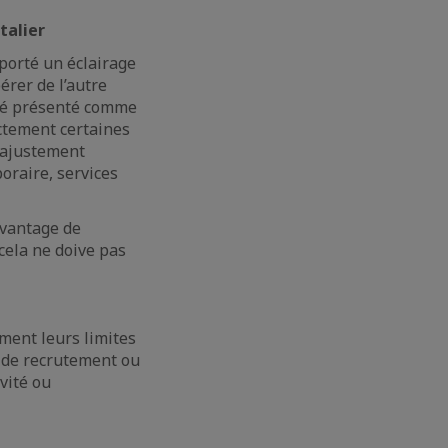
talier
porté un éclairage
érer de l’autre
 été présenté comme
ctement certaines
d’ajustement
poraire, services
davantage de
cela ne doive pas
ment leurs limites
té de recrutement ou
ivité ou