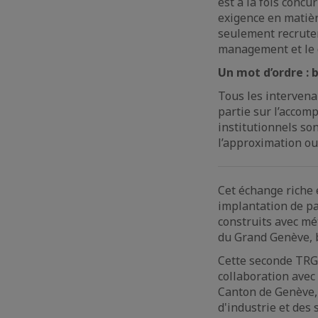
est à la fois concu
exigence en matière
seulement recruter 
management et le d
Un mot d’ordre : 
Tous les intervena
partie sur l’accom
institutionnels son
l’approximation ou 
Cet échange riche e
implantation de par
construits avec mét
du Grand Genève, b
Cette seconde TRGG
collaboration avec 
Canton de Genève, 
d'industrie et des