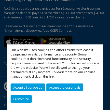
Accélérez votre business grâce au 1er réseau privé d'entreprises
françaises dans 95 pays : 120 chambres | 33 000 entreprises | 4 000
événements | 300 comités | 1 200 avantages exclusifs
Réservée exclusivement aux membres des CCI Françaises à
l'International,
découvrez l'app CCIFI Connect
.
Our website uses cookies and others trackers to ease it
usage, improve its performance and security. Some
cookies, that don't involved functionnality and security,
required your consent to be used. Your choices will concern
the whole website. You will be allowed to change your
parameters at any moment. To learn more on our cookies
management,
click on this link
.
Accept all purposes
Accept the essentials
Plan d'accès Genève
Mentions légales
Customize
Politique de confidentialité