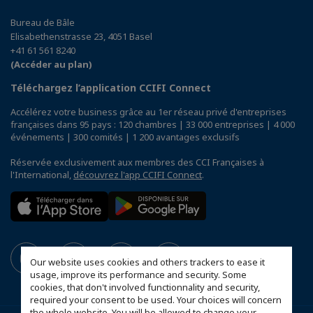
Bureau de Bâle
Elisabethenstrasse 23, 4051 Basel
+41 61 561 8240
(Accéder au plan)
Téléchargez l’application CCIFI Connect
Accélérez votre business grâce au 1er réseau privé d'entreprises
françaises dans 95 pays : 120 chambres | 33 000 entreprises | 4 000
événements | 300 comités | 1 200 avantages exclusifs
Réservée exclusivement aux membres des CCI Françaises à
l'International,
découvrez l'app CCIFI Connect
.
Our website uses cookies and others trackers to ease it
usage, improve its performance and security. Some
cookies, that don't involved functionnality and security,
required your consent to be used. Your choices will concern
the whole website. You will be allowed to change your