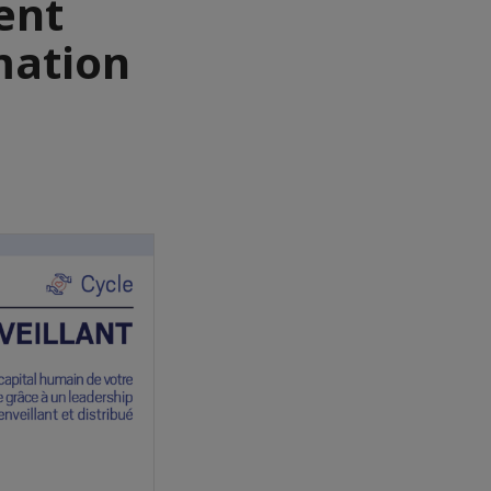
ent
rmation