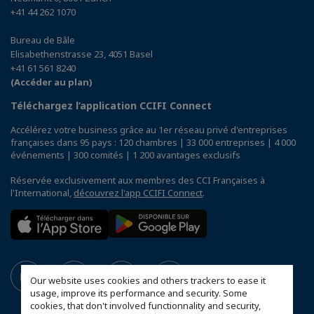
+41 44 262 1070
Bureau de Bâle
Elisabethenstrasse 23, 4051 Basel
+41 61 561 8240
(Accéder au plan)
Téléchargez l’application CCIFI Connect
Accélérez votre business grâce au 1er réseau privé d'entreprises
françaises dans 95 pays : 120 chambres | 33 000 entreprises | 4 000
événements | 300 comités | 1 200 avantages exclusifs
Réservée exclusivement aux membres des CCI Françaises à
l'International,
découvrez l'app CCIFI Connect
.
Our website uses cookies and others trackers to ease it
usage, improve its performance and security. Some
cookies, that don't involved functionnality and security,