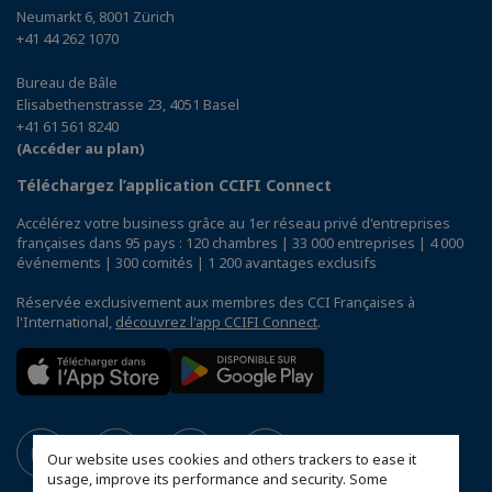
Neumarkt 6, 8001 Zürich
+41 44 262 1070
Bureau de Bâle
Elisabethenstrasse 23, 4051 Basel
+41 61 561 8240
(Accéder au plan)
Téléchargez l’application CCIFI Connect
Accélérez votre business grâce au 1er réseau privé d'entreprises
françaises dans 95 pays : 120 chambres | 33 000 entreprises | 4 000
événements | 300 comités | 1 200 avantages exclusifs
Réservée exclusivement aux membres des CCI Françaises à
l'International,
découvrez l'app CCIFI Connect
.
Our website uses cookies and others trackers to ease it
usage, improve its performance and security. Some