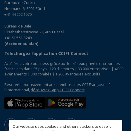
Bureau de Zurich
Neumarkt 6, 8001 Zürich
+41 44 262 1070
Bureau de Bâle
Elisabethenstrasse 23, 4051 Basel
+41 61 561 8240
(Accéder au plan)
Téléchargez l’application CCIFI Connect
Accélérez votre business grâce au 1er réseau privé d'entreprises
françaises dans 95 pays : 120 chambres | 33 000 entreprises | 4 000
événements | 300 comités | 1 200 avantages exclusifs
Réservée exclusivement aux membres des CCI Françaises à
l'International,
découvrez l'app CCIFI Connect
.
Our website uses cookies and others trackers to ease it