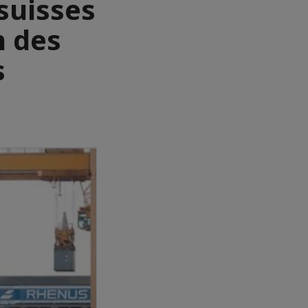
suisses
n des
s