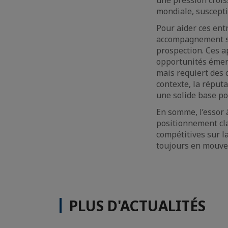
mondiale, suscepti
Pour aider ces ent
accompagnement spé
prospection. Ces a
opportunités émer
mais requiert des 
contexte, la réput
une solide base p
En somme, l’essor à
positionnement cla
compétitives sur l
toujours en mouvem
PLUS D'ACTUALITÉS