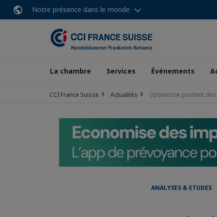
Notre présence dans le monde
La chambre
Services
Événements
A
CCI France Suisse
Actualités
Optimisme prudent des P
ANALYSES & ETUDES