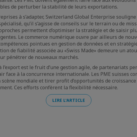
bles de perturber la stabilité de leurs exportations.
reprises à s’adapter, Switzerland Global Enterprise souligne
cialisé, qu’il s’agisse de conseils sur le terrain ou de mis
pproches permettent d’optimiser la stratégie et de saisir pl
gentes. Le commerce numérique ouvre par ailleurs de nouve
compétences pointues en gestion de données et en stratégie
ation de fiabilité associée au «Swiss Made» demeure un atou
our pénétrer de nouveaux marchés.
 l’export est le fruit d’une gestion agile, de partenariats pe
ir face à la concurrence internationale. Les PME suisses co
a scène mondiale et tirer profit d’opportunités de croissanc
ent. Ces efforts confèrent la flexibilité nécessaire.
LIRE L'ARTICLE