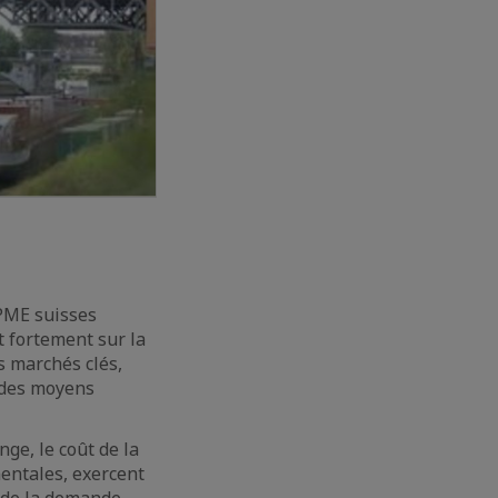
 PME suisses
t fortement sur la
s marchés clés,
 des moyens
ge, le coût de la
entales, exercent
s de la demande