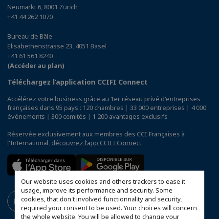
Neumarkt 6, 8001 Zürich
+41 44 262 1070
Bureau de Bâle
Elisabethenstrasse 23, 4051 Basel
+41 61 561 8240
(Accéder au plan)
Téléchargez l’application CCIFI Connect
Accélérez votre business grâce au 1er réseau privé d'entreprises
françaises dans 95 pays : 120 chambres | 33 000 entreprises | 4 000
événements | 300 comités | 1 200 avantages exclusifs
Réservée exclusivement aux membres des CCI Françaises à
l'International,
découvrez l'app CCIFI Connect
.
Our website uses cookies and others trackers to ease it
usage, improve its performance and security. Some
cookies, that don't involved functionnality and security,
required your consent to be used. Your choices will concern
the whole website. You will be allowed to change your