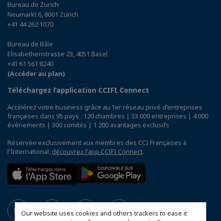
Bureau de Zurich
Neumarkt 6, 8001 Zürich
+41 44 262 1070
Bureau de Bâle
Elisabethenstrasse 23, 4051 Basel
+41 61 561 8240
(Accéder au plan)
Téléchargez l’application CCIFI Connect
Accélérez votre business grâce au 1er réseau privé d'entreprises
françaises dans 95 pays : 120 chambres | 33 000 entreprises | 4 000
événements | 300 comités | 1 200 avantages exclusifs
Réservée exclusivement aux membres des CCI Françaises à
l'International,
découvrez l'app CCIFI Connect
.
Our website uses cookies and others trackers to ease it