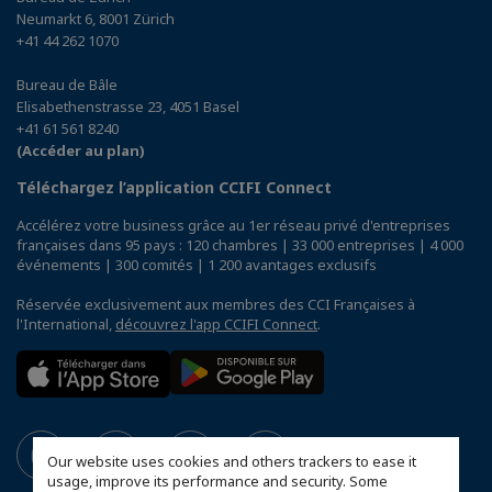
Neumarkt 6, 8001 Zürich
+41 44 262 1070
Bureau de Bâle
Elisabethenstrasse 23, 4051 Basel
+41 61 561 8240
(Accéder au plan)
Téléchargez l’application CCIFI Connect
Accélérez votre business grâce au 1er réseau privé d'entreprises
françaises dans 95 pays : 120 chambres | 33 000 entreprises | 4 000
événements | 300 comités | 1 200 avantages exclusifs
Réservée exclusivement aux membres des CCI Françaises à
l'International,
découvrez l'app CCIFI Connect
.
Our website uses cookies and others trackers to ease it
usage, improve its performance and security. Some