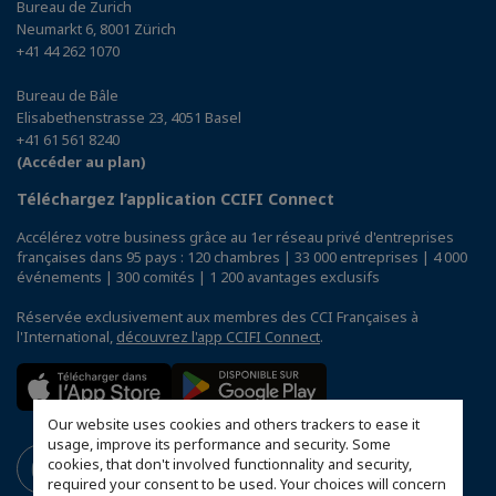
Bureau de Zurich
Neumarkt 6, 8001 Zürich
+41 44 262 1070
Bureau de Bâle
Elisabethenstrasse 23, 4051 Basel
+41 61 561 8240
(Accéder au plan)
Téléchargez l’application CCIFI Connect
Accélérez votre business grâce au 1er réseau privé d'entreprises
françaises dans 95 pays : 120 chambres | 33 000 entreprises | 4 000
événements | 300 comités | 1 200 avantages exclusifs
Réservée exclusivement aux membres des CCI Françaises à
l'International,
découvrez l'app CCIFI Connect
.
Our website uses cookies and others trackers to ease it
usage, improve its performance and security. Some
cookies, that don't involved functionnality and security,
required your consent to be used. Your choices will concern