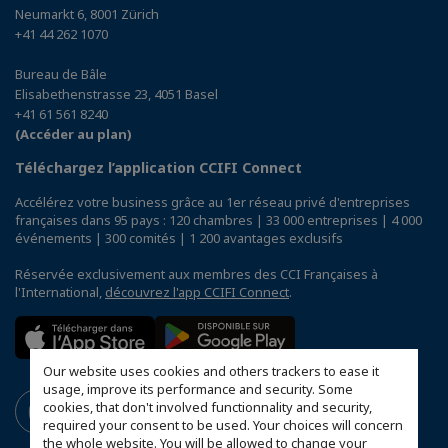
Neumarkt 6, 8001 Zürich
+41 44 262 1070
Bureau de Bâle
Elisabethenstrasse 23, 4051 Basel
+41 61 561 8240
(Accéder au plan)
Téléchargez l’application CCIFI Connect
Accélérez votre business grâce au 1er réseau privé d'entreprises
françaises dans 95 pays : 120 chambres | 33 000 entreprises | 4 000
événements | 300 comités | 1 200 avantages exclusifs
Réservée exclusivement aux membres des CCI Françaises à
l'International,
découvrez l'app CCIFI Connect
.
Our website uses cookies and others trackers to ease it
usage, improve its performance and security. Some
cookies, that don't involved functionnality and security,
required your consent to be used. Your choices will concern
the whole website. You will be allowed to change your