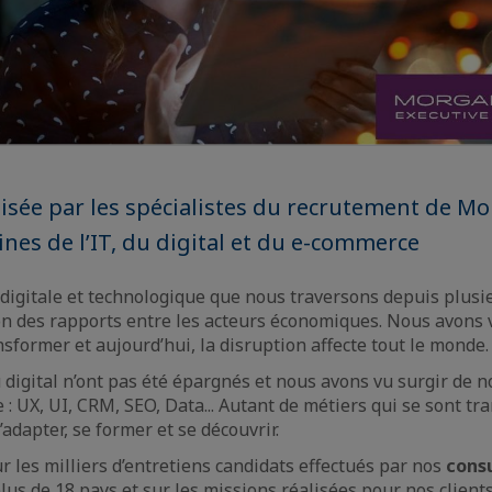
isée par les spécialistes du recrutement de M
nes de l’IT, du digital et du e-commerce
digitale et technologique que nous traversons depuis plusi
on des rapports entre les acteurs économiques. Nous avons
sformer et aujourd’hui, la disruption affecte tout le monde.
u digital n’ont pas été épargnés et nous avons vu surgir de 
: UX, UI, CRM, SEO, Data... Autant de métiers qui se sont tr
s’adapter, se former et se découvrir.
r les milliers d’entretiens candidats effectués par nos
cons
us de 18 pays et sur les missions réalisées pour nos client