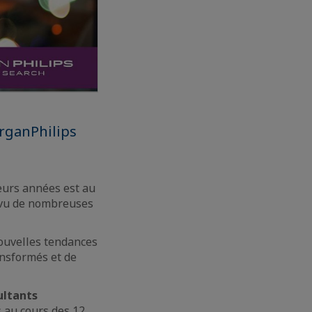
organPhilips
eurs années est au
 vu de nombreuses
nouvelles tendances
ansformés et de
ultants
s au cours des 12