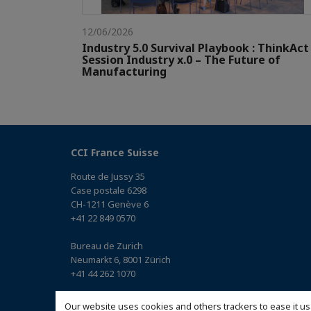
12/06/2026
Industry 5.0 Survival Playbook : ThinkAct
Session Industry x.0 – The Future of
Manufacturing
CCI France Suisse
Route de Jussy 35
Case postale 6298
CH-1211 Genève 6
+41 22 849 0570
Bureau de Zurich
Neumarkt 6, 8001 Zürich
+41 44 262 1070
Bureau de Bâle
Our website uses cookies and others trackers to ease it us