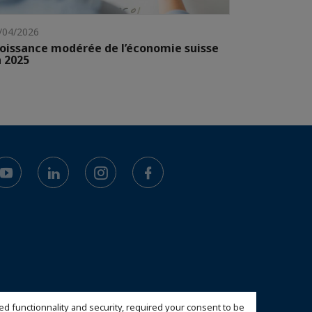
/04/2026
oissance modérée de l’économie suisse
 2025
ed functionnality and security, required your consent to be