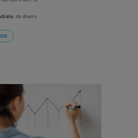
diale
, de divers
ISSE