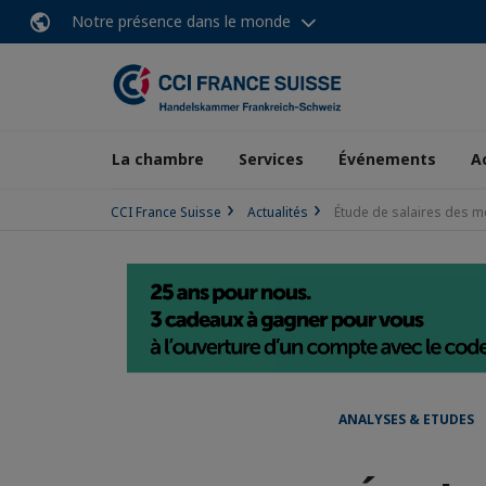
Notre présence dans le monde
La chambre
Services
Événements
A
CCI France Suisse
Actualités
Étude de salaires des mé
ANALYSES & ETUDES