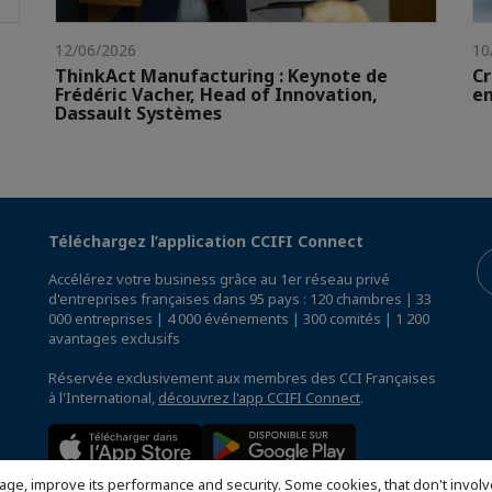
12/06/2026
10
ThinkAct Manufacturing : Keynote de
Cr
Frédéric Vacher, Head of Innovation,
en
Dassault Systèmes
Téléchargez l’application CCIFI Connect
Accélérez votre business grâce au 1er réseau privé
d'entreprises françaises dans 95 pays : 120 chambres | 33
000 entreprises | 4 000 événements | 300 comités | 1 200
avantages exclusifs
Réservée exclusivement aux membres des CCI Françaises
à l'International,
découvrez l'app CCIFI Connect
.
age, improve its performance and security. Some cookies, that don't involv