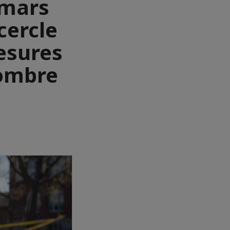
 mars
cercle
esures
nombre