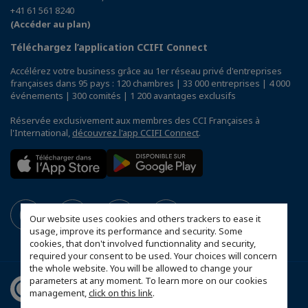
+41 61 561 8240
(Accéder au plan)
Téléchargez l’application CCIFI Connect
Accélérez votre business grâce au 1er réseau privé d'entreprises
françaises dans 95 pays : 120 chambres | 33 000 entreprises | 4 000
événements | 300 comités | 1 200 avantages exclusifs
Réservée exclusivement aux membres des CCI Françaises à
l'International,
découvrez l'app CCIFI Connect
.
Our website uses cookies and others trackers to ease it
usage, improve its performance and security. Some
cookies, that don't involved functionnality and security,
required your consent to be used. Your choices will concern
the whole website. You will be allowed to change your
parameters at any moment. To learn more on our cookies
management,
click on this link
.