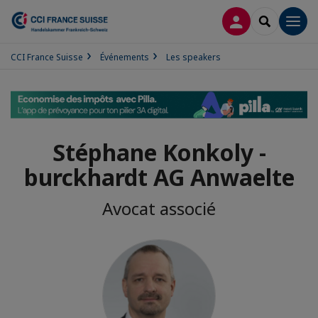
CONNEXION
RECHERCH
Men
CCI France Suisse
Événements
Les speakers
Stéphane Konkoly -
burckhardt AG Anwaelte
Avocat associé