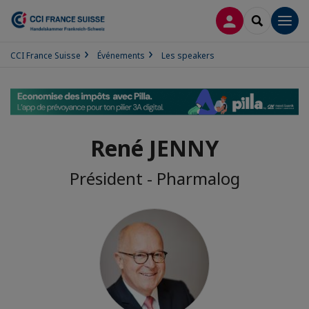
CONNEXION
RECHERCH
Men
CCI France Suisse
Événements
Les speakers
René JENNY
Président - Pharmalog