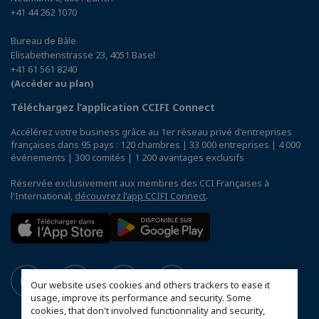
+41 44 262 1070
Bureau de Bâle
Elisabethenstrasse 23, 4051 Basel
+41 61 561 8240
(Accéder au plan)
Téléchargez l’application CCIFI Connect
Accélérez votre business grâce au 1er réseau privé d'entreprises
françaises dans 95 pays : 120 chambres | 33 000 entreprises | 4 000
événements | 300 comités | 1 200 avantages exclusifs
Réservée exclusivement aux membres des CCI Françaises à
l'International,
découvrez l'app CCIFI Connect
.
Our website uses cookies and others trackers to ease it
usage, improve its performance and security. Some
cookies, that don't involved functionnality and security,