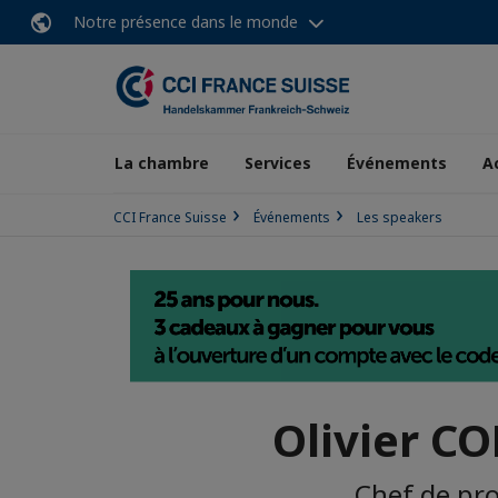
Notre présence dans le monde
La chambre
Services
Événements
A
CCI France Suisse
Événements
Les speakers
Olivier C
Chef de pro