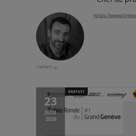
https://www.linke
Contact
LinkedIn
GRATUIT
23
JUIN
2020