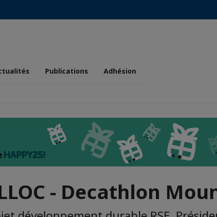
ctualités
Publications
Adhésion
OLLOC - Decathlon Moun
jet développement durable RSE, Préside